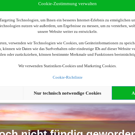
Cookie-Zustimmung verwalten
argeting Technologien, um Ihnen ein besseres Internet-Erlebnis zu ermöglichen und
 Technologien nutzen wir außerdem, um Ergebnisse zu messen, um zu verstehen, w
Wir brauchen Ihre Einwilligung
unsere Website weiter zu entwickeln.
ellen, aktivieren Sie bitte die Cookies. Es werden ggf. personenbe
ieten, verwenden wir Technologien wie Cookies, um Geräteinformationen zu speich
 können wir Daten wie das Surfverhalten oder eindeutige IDs auf dieser Website v
eilen oder zurückziehen, können bestimmte Merkmale und Funktionen beeinträchti
Cookies akzeptieren
Wir verwenden Statistiken-Cookies und Marketing Cookies.
Cookie-Richtlinie
Nur technisch notwendige Cookies
A
och nicht fündig geworde