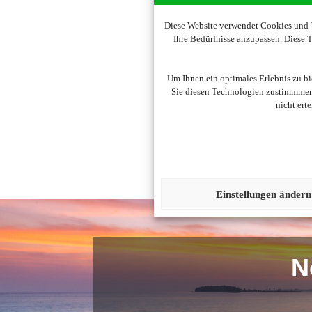
Diese Website verwendet Cookies und T
Ihre Bedürfnisse anzupassen. Diese
Um diesen Inhalt darzust
Um Ihnen ein optimales Erlebnis zu b
Sie diesen Technologien zustimmmen,
nicht ert
Einstellungen ändern
N