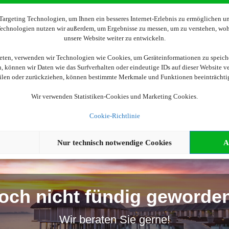
Wir brauchen Ihre Einwilligung
argeting Technologien, um Ihnen ein besseres Internet-Erlebnis zu ermöglichen und
 Technologien nutzen wir außerdem, um Ergebnisse zu messen, um zu verstehen, w
unsere Website weiter zu entwickeln.
ellen, aktivieren Sie bitte die Cookies. Es werden ggf. personenbe
ieten, verwenden wir Technologien wie Cookies, um Geräteinformationen zu speich
 können wir Daten wie das Surfverhalten oder eindeutige IDs auf dieser Website v
Cookies akzeptieren
eilen oder zurückziehen, können bestimmte Merkmale und Funktionen beeinträchti
Wir verwenden Statistiken-Cookies und Marketing Cookies.
Cookie-Richtlinie
Nur technisch notwendige Cookies
A
och nicht fündig geworde
Wir beraten Sie gerne!