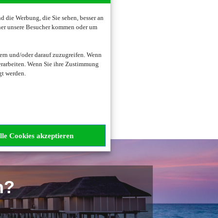
 die Werbung, die Sie sehen, besser an
oher unsere Besucher kommen oder um
zogene Daten verarbeitet.
ern und/oder darauf zuzugreifen. Wenn
erarbeiten. Wenn Sie ihre Zustimmung
gt werden.
lle Cookies akzeptieren
n?