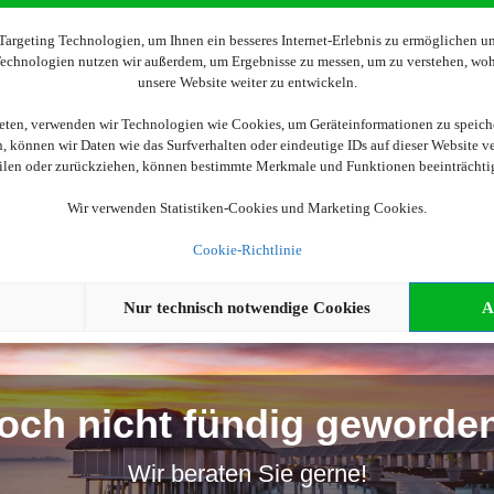
Wir brauchen Ihre Einwilligung
argeting Technologien, um Ihnen ein besseres Internet-Erlebnis zu ermöglichen und
 Technologien nutzen wir außerdem, um Ergebnisse zu messen, um zu verstehen, w
unsere Website weiter zu entwickeln.
ellen, aktivieren Sie bitte die Cookies. Es werden ggf. personenbe
ieten, verwenden wir Technologien wie Cookies, um Geräteinformationen zu speich
 können wir Daten wie das Surfverhalten oder eindeutige IDs auf dieser Website v
Cookies akzeptieren
eilen oder zurückziehen, können bestimmte Merkmale und Funktionen beeinträchti
Wir verwenden Statistiken-Cookies und Marketing Cookies.
Cookie-Richtlinie
Nur technisch notwendige Cookies
A
och nicht fündig geworde
Wir beraten Sie gerne!