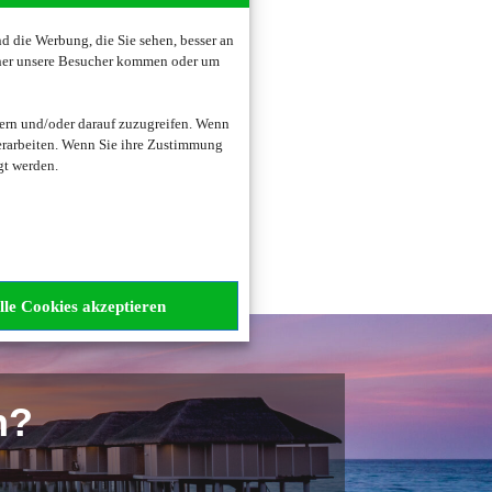
 die Werbung, die Sie sehen, besser an
oher unsere Besucher kommen oder um
zogene Daten verarbeitet.
ern und/oder darauf zuzugreifen. Wenn
erarbeiten. Wenn Sie ihre Zustimmung
gt werden.
lle Cookies akzeptieren
n?