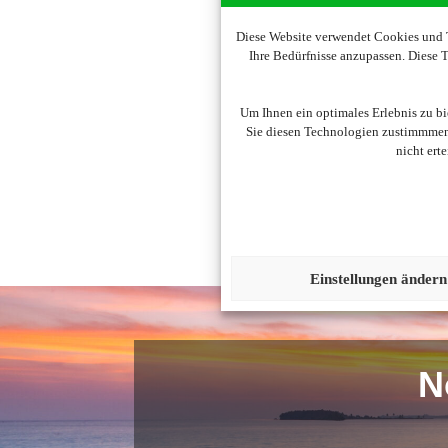
Diese Website verwendet Cookies und T
Ihre Bedürfnisse anzupassen. Diese
Um diesen Inhalt darzust
Um Ihnen ein optimales Erlebnis zu b
Sie diesen Technologien zustimmmen,
nicht ert
Einstellungen ändern
N