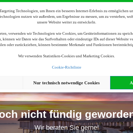
Wir brauchen Ihre Einwilligung
argeting Technologien, um Ihnen ein besseres Internet-Erlebnis zu ermöglichen und
 Technologien nutzen wir außerdem, um Ergebnisse zu messen, um zu verstehen, w
unsere Website weiter zu entwickeln.
ellen, aktivieren Sie bitte die Cookies. Es werden ggf. personenbe
ieten, verwenden wir Technologien wie Cookies, um Geräteinformationen zu speich
 können wir Daten wie das Surfverhalten oder eindeutige IDs auf dieser Website v
Cookies akzeptieren
eilen oder zurückziehen, können bestimmte Merkmale und Funktionen beeinträchti
Wir verwenden Statistiken-Cookies und Marketing Cookies.
Cookie-Richtlinie
Nur technisch notwendige Cookies
A
och nicht fündig geworde
Wir beraten Sie gerne!