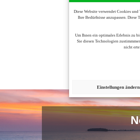
Diese Website verwendet Cookies und T
Ihre Bedürfnisse anzupassen. Diese
Um diesen Inhalt darzust
Um Ihnen ein optimales Erlebnis zu b
Sie diesen Technologien zustimmmen,
nicht ert
Einstellungen ändern
N