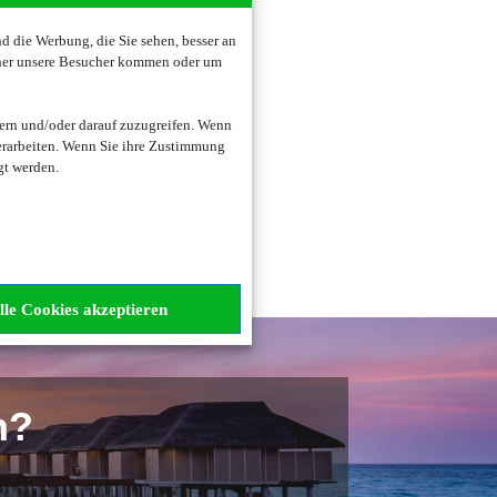
 die Werbung, die Sie sehen, besser an
oher unsere Besucher kommen oder um
zogene Daten verarbeitet.
ern und/oder darauf zuzugreifen. Wenn
erarbeiten. Wenn Sie ihre Zustimmung
gt werden.
lle Cookies akzeptieren
n?