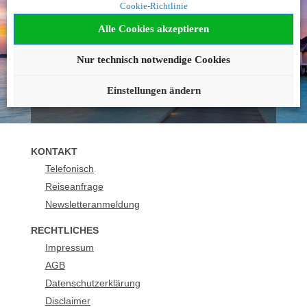
Cookie-Richtlinie
geworden?
Alle Cookies akzeptieren
Wir beraten Sie gerne!
Nur technisch notwendige Cookies
089 211 291 25
buchung@urlaubsplus.de
Einstellungen ändern
KONTAKT
Telefonisch
Reiseanfrage
Newsletteranmeldung
RECHTLICHES
Impressum
AGB
Datenschutzerklärung
Disclaimer