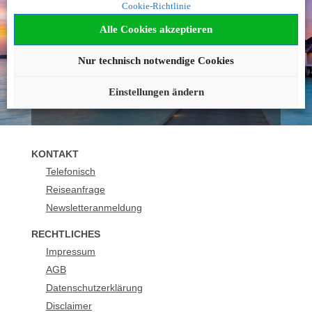
Cookie-Richtlinie
geworden?
Alle Cookies akzeptieren
Wir beraten Sie gerne!
Nur technisch notwendige Cookies
089 211 291 25
buchung@urlaubsplus.de
Einstellungen ändern
KONTAKT
Telefonisch
Reiseanfrage
Newsletteranmeldung
RECHTLICHES
Impressum
AGB
Datenschutzerklärung
Disclaimer