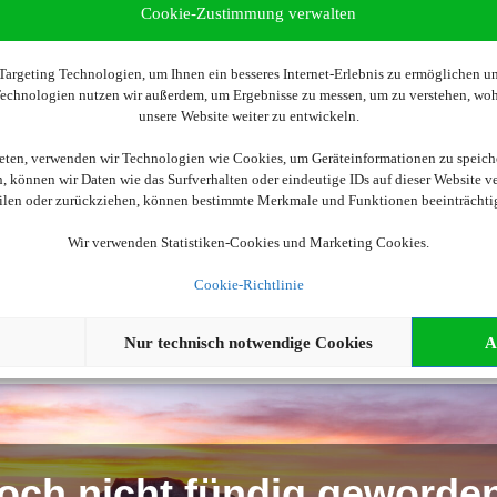
Cookie-Zustimmung verwalten
argeting Technologien, um Ihnen ein besseres Internet-Erlebnis zu ermöglichen und
 Technologien nutzen wir außerdem, um Ergebnisse zu messen, um zu verstehen, w
Wir brauchen Ihre Einwilligung
unsere Website weiter zu entwickeln.
ellen, aktivieren Sie bitte die Cookies. Es werden ggf. personenbe
ieten, verwenden wir Technologien wie Cookies, um Geräteinformationen zu speich
 können wir Daten wie das Surfverhalten oder eindeutige IDs auf dieser Website v
eilen oder zurückziehen, können bestimmte Merkmale und Funktionen beeinträchti
Cookies akzeptieren
Wir verwenden Statistiken-Cookies und Marketing Cookies.
Cookie-Richtlinie
Nur technisch notwendige Cookies
A
och nicht fündig geworde