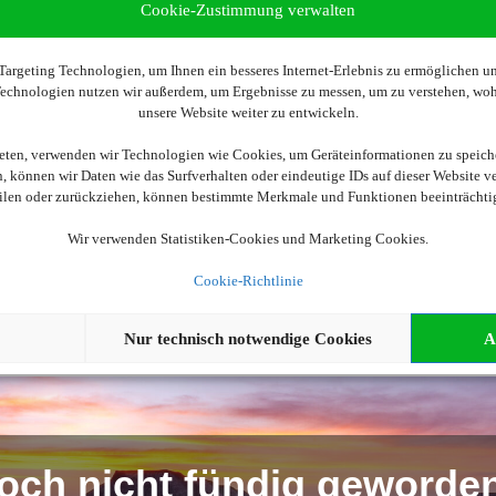
Cookie-Zustimmung verwalten
argeting Technologien, um Ihnen ein besseres Internet-Erlebnis zu ermöglichen und
 Technologien nutzen wir außerdem, um Ergebnisse zu messen, um zu verstehen, w
Wir brauchen Ihre Einwilligung
unsere Website weiter zu entwickeln.
ellen, aktivieren Sie bitte die Cookies. Es werden ggf. personenbe
ieten, verwenden wir Technologien wie Cookies, um Geräteinformationen zu speich
 können wir Daten wie das Surfverhalten oder eindeutige IDs auf dieser Website v
eilen oder zurückziehen, können bestimmte Merkmale und Funktionen beeinträchti
Cookies akzeptieren
Wir verwenden Statistiken-Cookies und Marketing Cookies.
Cookie-Richtlinie
Nur technisch notwendige Cookies
A
och nicht fündig geworde