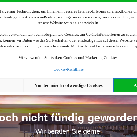
Wir brauchen Ihre Einwilligung
argeting Technologien, um Ihnen ein besseres Internet-Erlebnis zu ermöglichen und
 Technologien nutzen wir außerdem, um Ergebnisse zu messen, um zu verstehen, w
unsere Website weiter zu entwickeln.
ellen, aktivieren Sie bitte die Cookies. Es werden ggf. personenbe
ieten, verwenden wir Technologien wie Cookies, um Geräteinformationen zu speich
 können wir Daten wie das Surfverhalten oder eindeutige IDs auf dieser Website v
Cookies akzeptieren
eilen oder zurückziehen, können bestimmte Merkmale und Funktionen beeinträchti
Wir verwenden Statistiken-Cookies und Marketing Cookies.
Cookie-Richtlinie
Nur technisch notwendige Cookies
A
och nicht fündig geworde
Wir beraten Sie gerne!