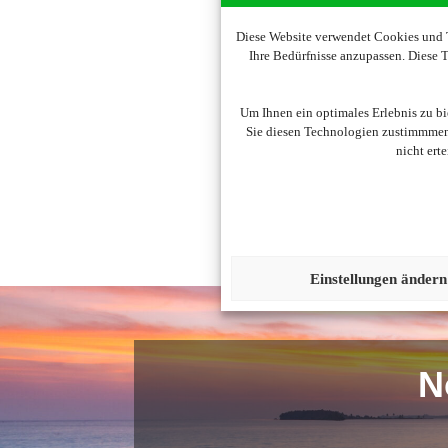
Diese Website verwendet Cookies und T
Ihre Bedürfnisse anzupassen. Diese
Um diesen Inhalt darzust
Um Ihnen ein optimales Erlebnis zu b
Sie diesen Technologien zustimmmen,
nicht ert
Einstellungen ändern
N