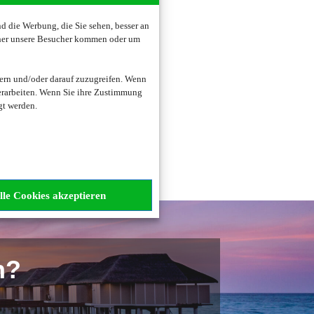
 die Werbung, die Sie sehen, besser an
oher unsere Besucher kommen oder um
zogene Daten verarbeitet.
ern und/oder darauf zuzugreifen. Wenn
erarbeiten. Wenn Sie ihre Zustimmung
gt werden.
lle Cookies akzeptieren
n?